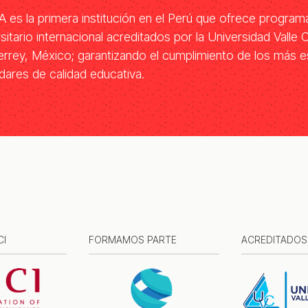
 es la primera institución en el Perú que ofrece program
rsitario internacional acreditados por la Universidad Valle 
rrey, México; garantizando el cumplimiento de los más e
dares de calidad educativa.
CI
FORMAMOS PARTE
ACREDITADOS