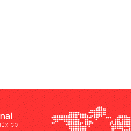
onal
MÉXICO