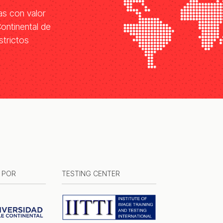
as con valor
Continental de
strictos
 POR
TESTING CENTER